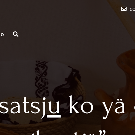
c
to
satsj
u
ko yä 