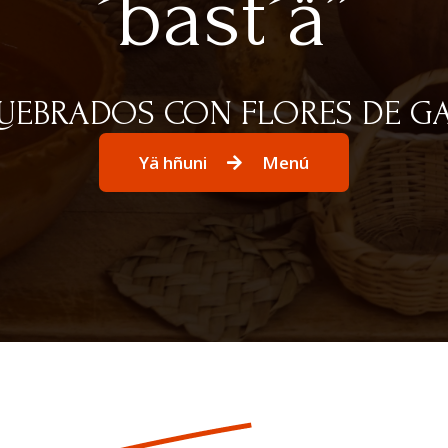
´bast´ä”
QUEBRADOS CON FLORES DE 
Yä hñuni
Menú