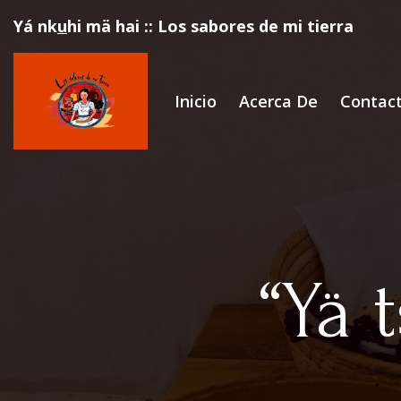
Yá nk
u
hi mä hai :: Los sabores de mi tierra
Inicio
Acerca De
Contac
“Yä t