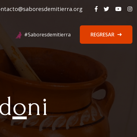
ontacto@saboresdemitierra.org
#Saboresdemitierra
REGRESAR
d
o
ni