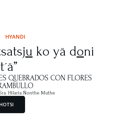
HYANDI
tsatsj
u
ko yä d
o
ni
t´ä”
LES QUEBRADOS CON FLORES
RAMBULLO
Sra. Hilaria Ñonthe Muthe
HOTSI