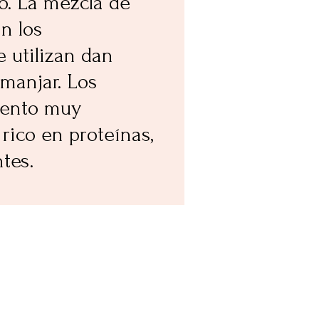
lo. La mezcla de
n los
e utilizan dan
manjar. Los
imento muy
 rico en proteínas,
tes.