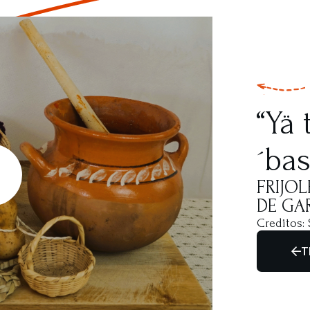
“Yä 
´bas
FRIJO
DE GA
Creditos: 
T